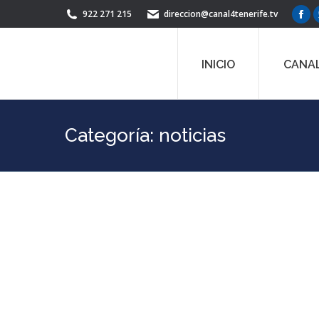
922 271 215
direccion@canal4tenerife.tv
Fac
pag
ope
INICIO
CANAL
in
ne
win
Categoría:
noticias