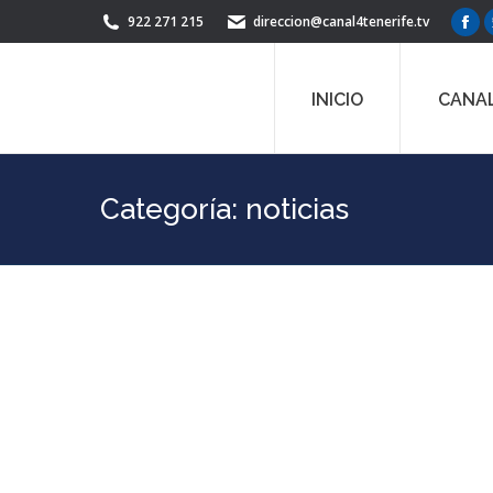
922 271 215
direccion@canal4tenerife.tv
Fac
pag
ope
INICIO
CANAL
in
ne
win
Categoría:
noticias