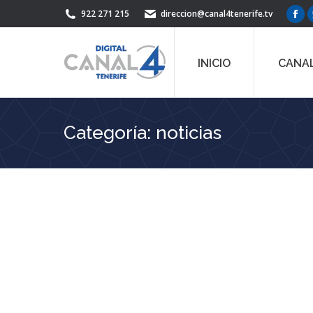
922 271 215
direccion@canal4tenerife.tv
Fac
pag
ope
INICIO
CANAL
in
ne
win
Categoría:
noticias