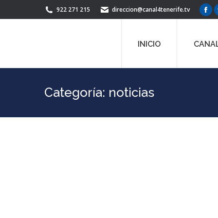
922 271 215
direccion@canal4tenerife.tv
Fac
pag
ope
INICIO
CANAL
in
ne
win
Categoría:
noticias